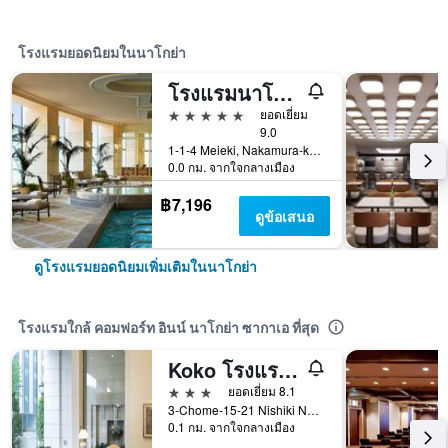
โรงแรมยอดนิยมในนาโกย่า
โรงแรมนาโกย่า แมริออท แอสโซเซีย
5 ดาว
ยอดเยี่ยม
9.0
1-1-4 Meieki, Nakamura-ku, นาโกย่า, ญี่ปุ่น
0.0 กม. จากใจกลางเมือง
฿7,196
ดูข้อเสนอ
ดูโรงแรมยอดนิยมเพิ่มเติมในนาโกย่า
โรงแรมใกล้ คอมฟอร์ท อินน์ นาโกย่า ซากาเอ ที่สุด
Koko โรงแรมนาโกย่าซากาเอะ
3 ดาว
ยอดเยี่ยม 8.1
3-Chome-15-21 Nishiki Naka Ward, นาโกย่า, ญี่ปุ่น
0.1 กม. จากใจกลางเมือง