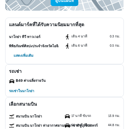
ดูบนแผนที่
แลนด์มาร์คที่ได้รับความนิยมมากที่สุด
เดิน 4 นาที
0.3 กม.
นาโกย่า ทีวี ทาวเวอร์
เดิน 6 นาที
0.5 กม.
พิพิธภัณฑ์ศิลปะประจำจังหวัดไอฉิ
แสดงเพิ่มเติม
รถเช่า
฿49 ค่าเฉลี่ยรายวัน
รถเช่าในนาโกย่า
เลือกสนามบิน
17 นาที ขับรถ
13.9 กม.
สนามบิน นาโกย่า
50 นาที ขับรถ
44.8 กม.
สนามบิน นาโกย่า ท่าอากาศยานนานาชาติชูบุเซ็นแทรร์