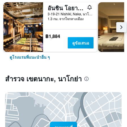
อันชิน โอยาโด วูแมน แอนด์ แมน นาโกยา
3-19-21 Nishiki, Naka, นาโกย่า, ญี่ปุ่น
1.3 กม. จากใจกลางเมือง
฿1,884
ดูข้อเสนอ
ดูโรงแรมที่แนะนำอื่น ๆ
สำรวจ เขตนากะ, นาโกย่า