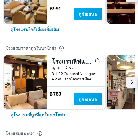
฿991
ดูข้อเสนอ
ดูโรงแรมใกล้เคียงเพิ่มเติม
โรงแรมราคาถูกในนาโกย่า
โรงแรมลีฟแม็กซ์ นาโกยา
2 ดาว
ดี 6.7
3-1-22 Otobashi Nakagawa-ku, นาโกย่า, ญี่ปุ่น
4.2 กม. จากใจกลางเมือง
฿760
ดูข้อเสนอ
ดูโรงแรมที่ถูกที่สุดในนาโกย่า
โรงแรมแนะนำ