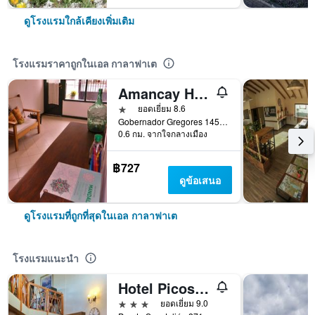
ดูโรงแรมใกล้เคียงเพิ่มเติม
โรงแรมราคาถูกในเอล กาลาฟาเต
Amancay Hostal Patagonico
1 ดาว
ยอดเยี่ยม 8.6
Gobernador Gregores 1457, เอล กาลาฟาเต, ซานตากรุซ, อาร์เจนตินา
0.6 กม. จากใจกลางเมือง
฿727
ดูข้อเสนอ
ดูโรงแรมที่ถูกที่สุดในเอล กาลาฟาเต
โรงแรมแนะนำ
Hotel Picos Del Sur
3 ดาว
ยอดเยี่ยม 9.0