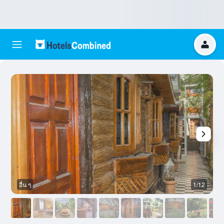
อื่น ๆ
1/12
อ