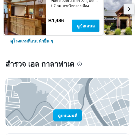
Puerto San Julián 271, เอล กาลาฟาเต, ซานตากรุซ, อาร์เจนตินา
1.7 กม. จากใจกลางเมือง
฿1,486
ดูข้อเสนอ
ดูโรงแรมที่แนะนำอื่น ๆ
สำรวจ เอล กาลาฟาเต
ดูบนแผนที่