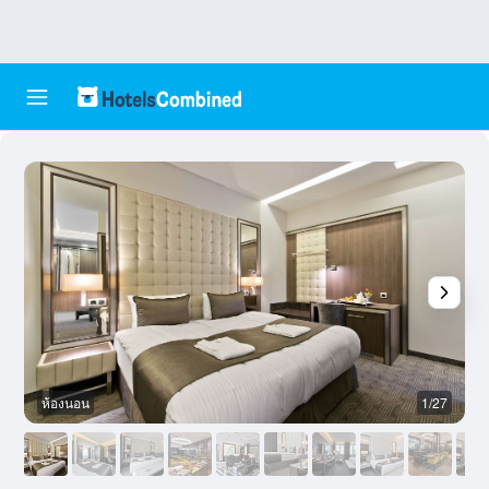
ห้องนอน
1/27
อ