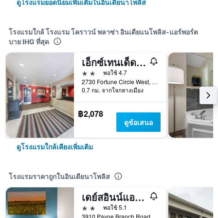
ดูโรงแรมยอดนิยมเพิ่มเติมในอินเดียนาโพลิส
โรงแรมใกล้ โรงแรม โคราวน์ พลาซ่า อินเดียแนโพลิส-แอร์พอร์ต
บาย IHG ที่สุด
เอ็กซ์เทนเด็ดสเตย์ อเมริกา สวีทส์ สนามบินอินเดียแนโพลิส
2 ดาว
พอใช้ 4.7
2730 Fortune Circle West, อินเดียนาโพลิส, IN, สหรัฐอเมริกา
0.7 กม. จากใจกลางเมือง
฿2,078
ดูข้อเสนอ
ดูโรงแรมใกล้เคียงเพิ่มเติม
โรงแรมราคาถูกในอินเดียนาโพลิส
เดย์สอินน์แอนด์สวีทส์ บายวินด์แฮม นอร์ทเวสต์อินเดียแนโพลิส
2 ดาว
พอใช้ 5.1
3910 Payne Branch Road, อินเดียนาโพลิส, IN, สหรัฐอเมริกา