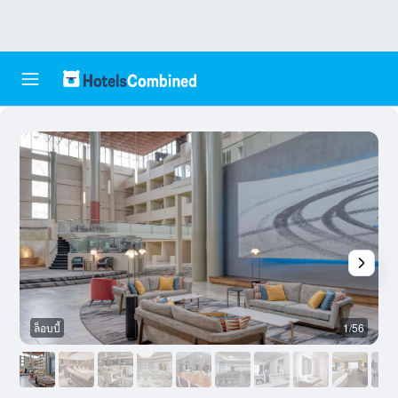
ล็อบบี้
1/56
ห