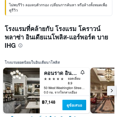
ไม่พบรีวิว ลองลบตัวกรอง เปลี่ยนการค้นหา หรือล้างทั้งหมดเพื่อ
ดูรีวิว
โรงแรมที่คล้ายกับ โรงแรม โคราวน์
พลาซ่า อินเดียแนโพลิส-แอร์พอร์ต บาย
IHG
โรงแรมยอดนิยมในอินเดียนาโพลิส
คอนราด อินเดียแนโพลิส
5 ดาว
ยอดเยี่ยม
8.9
50 West Washington Street, อินเดียนาโพลิส, IN, สหรัฐอเมริกา
0.0 กม. จากใจกลางเมือง
฿7,148
ดูข้อเสนอ