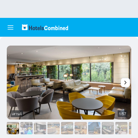
เลานจ์
1/57
อ