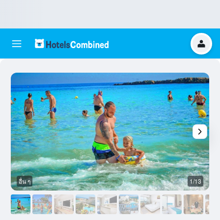
อื่น ๆ
1/13
อ