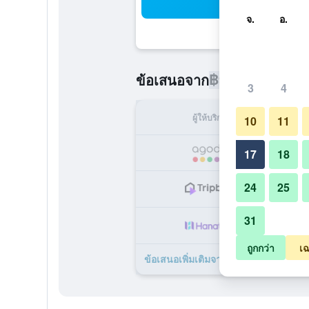
ค้น
จ.
อ.
฿9,403
ข้อเสนอจาก
/
ราคาที่ถูกท
3
4
ผู้ให้บริการ
ทั้ง
10
11
฿
17
18
24
25
฿
31
฿1
ถูกกว่า
เฉ
ข้อเสนอเพิ่มเติมจาก โรงแรมดิสนีย์ แอ