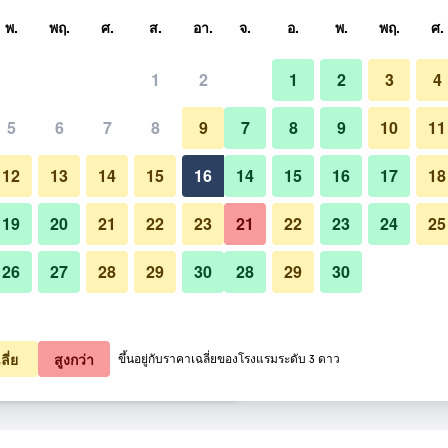
หา
พ.
พฤ.
ศ.
ส.
อา.
จ.
อ.
พ.
พฤ.
ศ.
1
2
1
2
3
4
ี่สุด ราคาต่อคืน
5
6
7
8
9
7
8
9
10
11
อาคาร
หมด (ต่อคืน)
12
13
14
15
16
14
15
16
17
18
9,403
เช็คดีล
19
20
21
22
23
21
22
23
24
25
26
27
28
29
30
28
29
30
รูปภาพของ โรงแรมดิสนีย์ แอมบา
9,953
เช็คดีล
0,359
เช็คดีล
ลี่ย
สูงกว่า
ขึ้นอยู่กับราคาเฉลี่ยของโรงแรมระดับ 3 ดาว
มบาสเดอร์ 35 รายการ