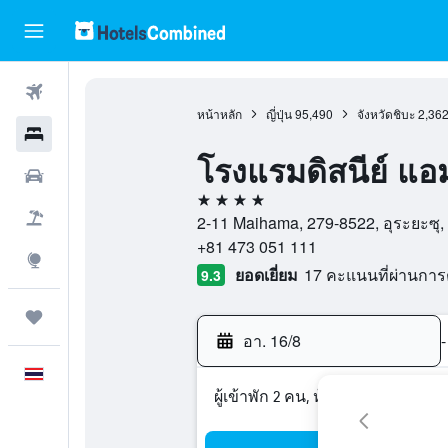
ตั๋วเครื่องบิน
หน้าหลัก
ญี่ปุ่น
95,490
จังหวัดชิบะ
2,36
โรงแรม
โรงแรมดิสนีย์ แอ
รถเช่า
4 ดาว
เที่ยวบิน+โรงแรม
2-11 Maihama, 279-8522, อุระยะซุ, จั
+81 473 051 111
สำรวจ
ยอดเยี่ยม
17 คะแนนที่ผ่านกา
9.3
ทริป
อา. 16/8
-
ภาษาไทย
ผู้เข้าพัก 2 คน, ห้องพัก 1 ห้อง