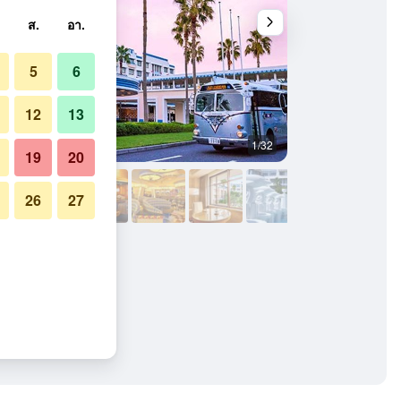
ส.
อา.
5
6
12
13
1/32
อื่น ๆ
19
20
26
27
สเดอร์