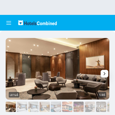
เลานจ์
1/46