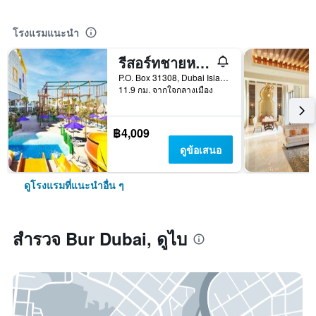
โรงแรมแนะนำ
รีสอร์ทชายหาดเซ็นทารา มิราจ ดูไบ
P.O. Box 31308, Dubai Islands, Dubai, United Arab Emirates, ดูไบ, สหรัฐอาหรับเอมิเรตส์
11.9 กม. จากใจกลางเมือง
฿4,009
ดูข้อเสนอ
ดูโรงแรมที่แนะนำอื่น ๆ
สำรวจ Bur Dubai, ดูไบ