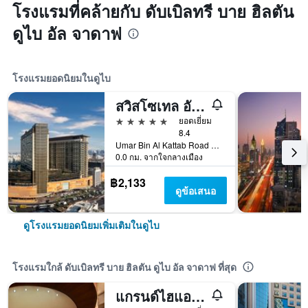
โรงแรมที่คล้ายกับ ดับเบิลทรี บาย ฮิลตัน
ดูไบ อัล จาดาฟ
โรงแรมยอดนิยมในดูไบ
สวิสโซเทล อัล กูห์แร
5 ดาว
ยอดเยี่ยม
8.4
Umar Bin Al Kattab Road 42933166, 42933166, ดูไบ, สหรัฐอาหรับเอมิเรตส์
0.0 กม. จากใจกลางเมือง
฿2,133
ดูข้อเสนอ
ดูโรงแรมยอดนิยมเพิ่มเติมในดูไบ
โรงแรมใกล้ ดับเบิลทรี บาย ฮิลตัน ดูไบ อัล จาดาฟ ที่สุด
แกรนด์ไฮแอท ดูไบ