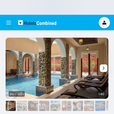
สระว่ายน้ำ
1/60
เ