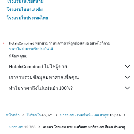
โรงแรมในเวียดนาม
โรงแรมในมาเลเซีย
โรงแรมในประเทศไทย
*
HotelsCombined พยายามกำหนดราคาที่ถูกต้องเสมอ อย่างไรก็ตาม
ราคาไม่สามารถรับประกันได้
นี่คือเหตุผล:
HotelsCombined ไม่ใช่ผู้ขาย
เรารวบรวมข้อมูลมหาศาลเพื่อคุณ
ทำไมราคาถึงไม่แม่นยำ 100%?
หน้าหลัก
โมร็อกโก
46,321
มาราเกช - เทนซิฟท์ - เอล ฮาอูซ
16,614
มาราเกช
12,768
เดลตา โรงแรม บาย แมริออท มาร์ราเกช อีเดน อันดาลู