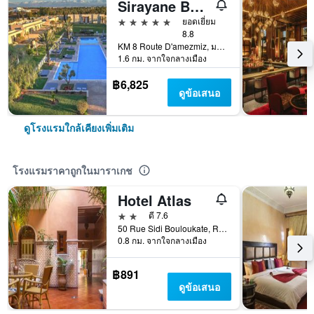
Sirayane Boutique Hotel and Spa
5 ดาว
ยอดเยี่ยม
8.8
KM 8 Route D'amezmiz, มาราเกช, โมร็อกโก
1.6 กม. จากใจกลางเมือง
฿6,825
ดูข้อเสนอ
ดูโรงแรมใกล้เคียงเพิ่มเติม
โรงแรมราคาถูกในมาราเกช
Hotel Atlas
2 ดาว
ดี 7.6
50 Rue Sidi Bouloukate, Riad Zitoun Lakdim, มาราเกช, โมร็อกโก
0.8 กม. จากใจกลางเมือง
฿891
ดูข้อเสนอ