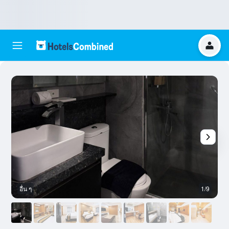
อื่น ๆ
1/9
อ