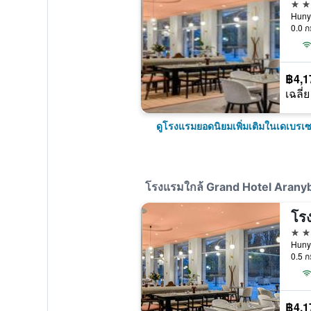
4 ด
Hunya
0.0 ก
฿4,1
เฉลี่ย
ดูโรงแรมยอดนิยมเพิ่มเติมในเดเบรเ
โรงแรมใกล้ Grand Hotel Aranybik
4 ด
Hunya
0.5 ก
฿4,1