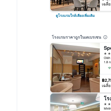
เฉลี่ย
ดูโรงแรมใกล้เคียงเพิ่มเติม
โรงแรมราคาถูกในเดเบรเซน
Spo
3 ด
Oláh 
1.8 ก
฿2,7
เฉลี่ย
โร
3 ด
Istvá