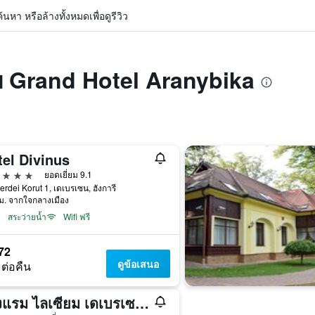
หา หรือล้างทั้งหมดเพื่อดูรีวิว
ับ Grand Hotel Aranybika
tel Divinus
าว
ยอดเยี่ยม 9.1
rdei Korut 1, เดเบรเซน, ฮังการี
ม. จากใจกลางเมือง
สระว่ายน้ำ
Wifi ฟรี
72
ดูข้อเสนอ
 ต่อคืน
โรงแรม ไลเซียม เดเบรเซน - แฮนด์วริทเทน คอลเลคชั่น