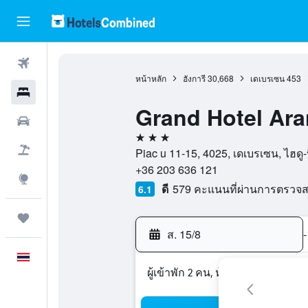
ตั๋วเครื่องบิน
หน้าหลัก
ฮังการี
30,668
เดเบรเซน
453
โรงแรม
Grand Hotel Ara
รถเช่า
3 ดาว
เที่ยวบิน+โรงแรม
Piac u 11-15, 4025, เดเบรเซน, ไฮดู-บ
+36 203 636 121
สำรวจ
ดี
579 คะแนนที่ผ่านการตรวจ
6.1
ทริป
ส. 15/8
-
ภาษาไทย
ผู้เข้าพัก 2 คน, ห้องพัก 1 ห้อง