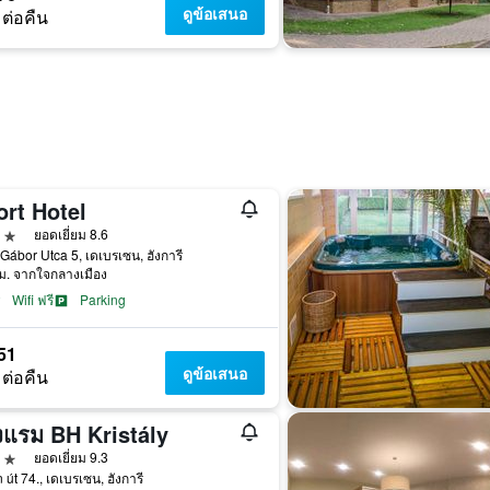
ดูข้อเสนอ
 ต่อคืน
rt Hotel
าว
ยอดเยี่ยม 8.6
Gábor Utca 5, เดเบรเซน, ฮังการี
ม. จากใจกลางเมือง
Wifi ฟรี
Parking
51
ดูข้อเสนอ
 ต่อคืน
งแรม BH Kristály
าว
ยอดเยี่ยม 9.3
n út 74., เดเบรเซน, ฮังการี