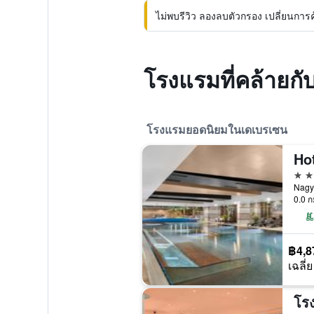
ไม่พบรีวิว ลองลบตัวกรอง เปลี่ยนการค้น
โรงแรมที่คล้ายก
โรงแรมยอดนิยมในเดเบรเซน
Ho
5 ด
Nagye
0.0 ก
฿4,8
เฉลี่ย