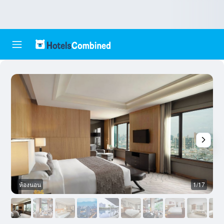
ห้องนอน
1/17
อ