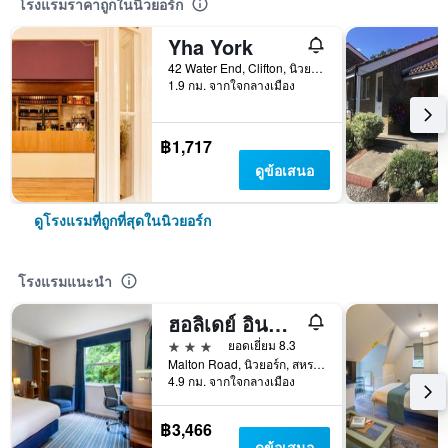
โรงแรมราคาถูกในนิวยอร์ก
Yha York
42 Water End, Clifton, นิวยอร์ก, สหราชอาณาจักร
1.9 กม. จากใจกลางเมือง
฿1,717
ดูข้อเสนอ
ดูโรงแรมที่ถูกที่สุดในนิวยอร์ก
โรงแรมแนะนำ
ฮอลิเดย์ อินน์ เอ็กซ์เพรส ยอร์ก บาย IHG
3 ดาว
ยอดเยี่ยม 8.3
Malton Road, นิวยอร์ก, สหราชอาณาจักร
4.9 กม. จากใจกลางเมือง
฿3,466
ดูข้อเสนอ