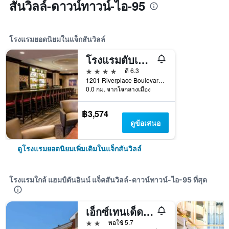
สันวิลล์-ดาวน์ทาวน์-ไอ-95
โรงแรมยอดนิยมในแจ็กสันวิลล์
โรงแรมดับเบิลทรีบายฮิลตัน แจ็คสันวิลล์ ริเวอร์ฟรอนท์
4 ดาว
ดี 6.3
1201 Riverplace Boulevard, แจ็กสันวิลล์, FL, สหรัฐอเมริกา
0.0 กม. จากใจกลางเมือง
฿3,574
ดูข้อเสนอ
ดูโรงแรมยอดนิยมเพิ่มเติมในแจ็กสันวิลล์
โรงแรมใกล้ แฮมป์ตันอินน์ แจ็คสันวิลล์-ดาวน์ทาวน์-ไอ-95 ที่สุด
เอ็กซ์เทนเด็ดสเตย์ อเมริกา สวีท แจ็คสันวิลล์ ศูนย์การประชุมริเวอร์วอล์ค
2 ดาว
พอใช้ 5.7