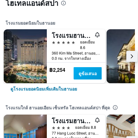
โฮเทลแอนด์สปา
โรงแรมยอดนิยมในฮานอย
โรงแรมฮานอย แดวู
5 ดาว
ยอดเยี่ยม
8.6
360 Kim Ma Street, ฮานอย, เวียดนาม
0.0 กม. จากใจกลางเมือง
฿2,254
ดูข้อเสนอ
ดูโรงแรมยอดนิยมเพิ่มเติมในฮานอย
โรงแรมใกล้ ฮานอยเอียน เซ็นทรัล โฮเทลแอนด์สปา ที่สุด
โรงแรมฮานอยลิตเทิลทาวน์
4 ดาว
ยอดเยี่ยม 8.8
77 Hang Luoc Street, ฮานอย, เวียดนาม