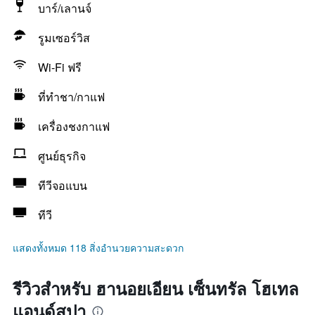
บาร์/เลานจ์
รูมเซอร์วิส
Wi-Fi ฟรี
ที่ทำชา/กาแฟ
เครื่องชงกาแฟ
ศูนย์ธุรกิจ
ทีวีจอแบน
ทีวี
แสดงทั้งหมด 118 สิ่งอำนวยความสะดวก
รีวิวสำหรับ ฮานอยเอียน เซ็นทรัล โฮเทล
แอนด์สปา