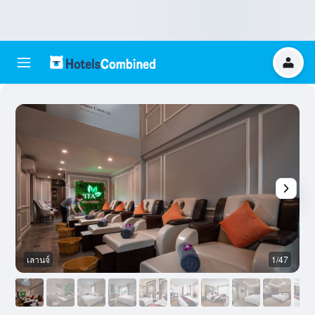
เลานจ์
1/47
อ