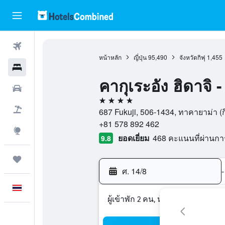
ตั๋วเครื่องบิน
หน้าหลัก
ญี่ปุ่น
95,490
จังหวัดกิฟุ
1,455
โรงแรม
คากุเระอัง ฮิดาจิ -
รถเช่า
4 ดาว
เที่ยวบิน+โรงแรม
687 Fukuji, 506-1434, ทาคายาม่า (กิฟุ)
+81 578 892 462
สำรวจ
ยอดเยี่ยม
468 คะแนนที่ผ่านก
9.8
ทริป
ศ. 14/8
-
ภาษาไทย
ผู้เข้าพัก 2 คน, ห้องพัก 1 ห้อง