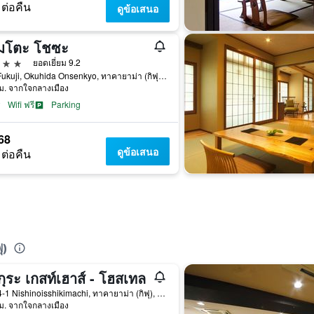
 ต่อคืน
ดูข้อเสนอ
โมโตะ โชซะ
าว
ยอดเยี่ยม 9.2
786 Fukuji, Okuhida Onsenkyo, ทาคายาม่า (กิฟุ), ญี่ปุ่น
ม. จากใจกลางเมือง
Wifi ฟรี
Parking
68
ดูข้อเสนอ
 ต่อคืน
ุ)
ุระ เกสท์เฮาส์ - โฮสเทล
3-934-1 Nishinoisshikimachi, ทาคายาม่า (กิฟุ), ญี่ปุ่น
ม. จากใจกลางเมือง