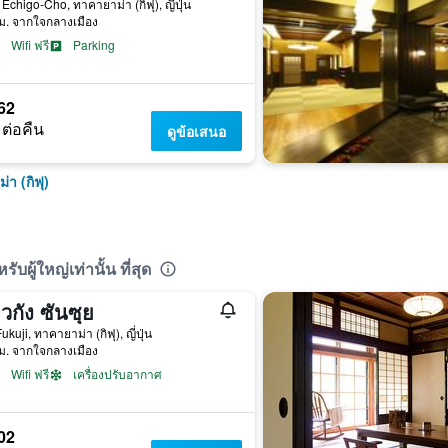
Echigo-Cho, ทาคายาม่า (กิฟุ), ญี่ปุ่น
ม. จากใจกลางเมือง
Wifi ฟรี
Parking
62
 ต่อคืน
ดูข้อเสนอ
า (กิฟุ)
บผู้ใหญ่เท่านั้น ที่สุด
ยวกัง ซันซุย
kuji, ทาคายาม่า (กิฟุ), ญี่ปุ่น
ม. จากใจกลางเมือง
Wifi ฟรี
เครื่องปรับอากาศ
02