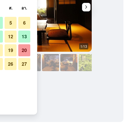
ส.
อา.
5
6
12
13
1/13
อื่น ๆ
19
20
26
27
ับผู้ใหญ่เท่านั้น