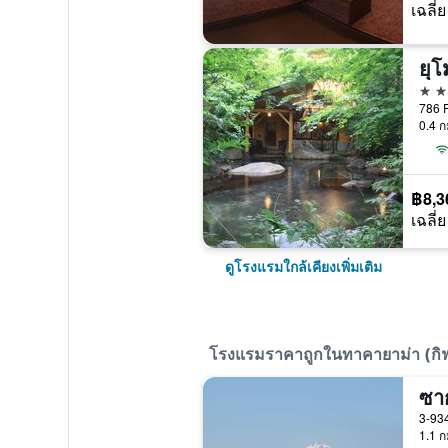
เฉลี่ย
ยุ
4 ด
0.4 ก
฿8,3
เฉลี่ย
ดูโรงแรมใกล้เคียงเพิ่มเติม
โรงแรมราคาถูกในทาคายาม่า (กิฟ
ซาก
1.1 ก