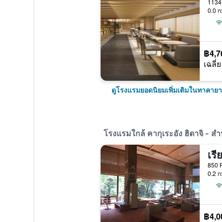
1134 
0.0 ก
฿4,7
เฉลี่ย
ดูโรงแรมยอดนิยมเพิ่มเติมในทาคายาม่
โรงแรมใกล้ คากุเระอัง ฮิดาจิ - สำหรั
เรี
850 Fu
0.2 ก
฿4,0