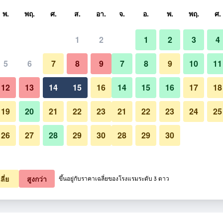
หา
พ.
พฤ.
ศ.
ส.
อา.
จ.
อ.
พ.
พฤ.
ศ.
1
2
1
2
3
4
5
6
7
8
9
7
8
9
10
11
ห้องอาหาร
12
13
14
15
16
14
15
16
17
18
แสดงราคา
19
20
21
22
23
21
22
23
24
25
26
27
28
29
30
28
29
30
รูปภาพของ คากุเระอัง ฮิดาจิ - สำหร
แสดงราคา
แสดงราคา
ลี่ย
สูงกว่า
ขึ้นอยู่กับราคาเฉลี่ยของโรงแรมระดับ 3 ดาว