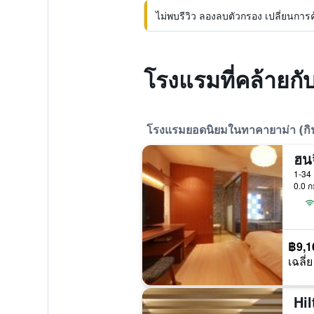
ไม่พบรีวิว ลองลบตัวกรอง เปลี่ยนการค้น
โรงแรมที่คล้ายกับ 
โรงแรมยอดนิยมในทาคายาม่า (กิฟ
ฮน
1-34 
0.0 ก
฿9,1
เฉลี่ย
Hi