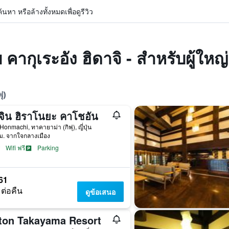
หา หรือล้างทั้งหมดเพื่อดูรีวิว
คากุเระอัง ฮิดาจิ - สำหรับผู้ใหญ่เ
ุ)
จิน ฮิราโนยะ คาโชอัน
Honmachi, ทาคายาม่า (กิฟุ), ญี่ปุ่น
ม. จากใจกลางเมือง
Wifi ฟรี
Parking
61
 ต่อคืน
ดูข้อเสนอ
lton Takayama Resort