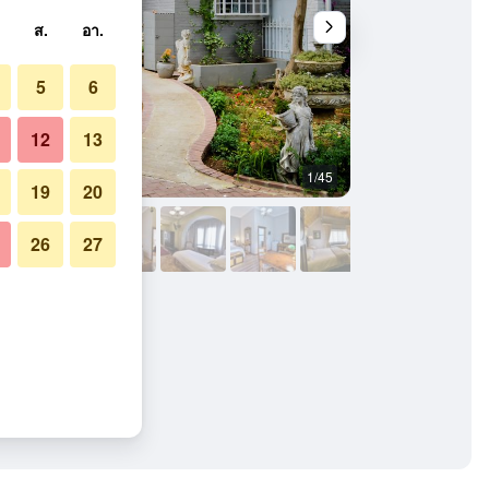
ส.
อา.
5
6
12
13
1/45
สิ่งอำนวยความสะดว
19
20
26
27
el