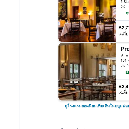
0.0 ก
฿2,7
เฉลี่ย
4 ด
0.0 ก
฿2,8
เฉลี่ย
ดูโรงแรมยอดนิยมเพิ่มเติมในบลูมฟ