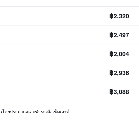
฿2,320
฿2,497
฿2,004
฿2,936
฿3,088
ิ่นโดยประมาณและชำระเมื่อเช็คเอาท์