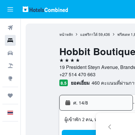
ตั๋วเครื่องบิน
หน้าหลัก
แอฟริกาใต้
59,436
ฟรีสเตท
1,
โรงแรม
Hobbit Boutique
รถเช่า
4 ดาว
เที่ยวบิน+โรงแรม
19 President Steyn Avenue, Brand
+27 514 470 663
สำรวจ
ยอดเยี่ยม
460 คะแนนที่ผ่านก
8.5
ทริป
ศ. 14/8
-
ภาษาไทย
ผู้เข้าพัก 2 คน, ห้องพัก 1 ห้อง