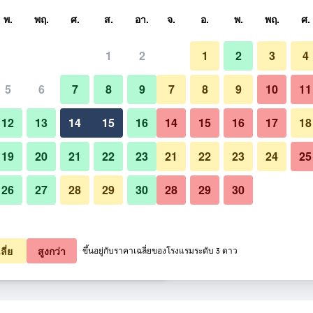
หา
พ.
พฤ.
ศ.
ส.
อา.
จ.
อ.
พ.
พฤ.
ศ.
1
2
1
2
3
4
ี่สุด ราคาต่อคืน
5
6
7
8
9
7
8
9
10
11
อาคาร
หมด (ต่อคืน)
12
13
14
15
16
14
15
16
17
18
1,791
เช็คดีล
19
20
21
22
23
21
22
23
24
25
26
27
28
29
30
28
29
30
รูปภาพของ Hobbit Boutique Hot
1,797
เช็คดีล
2,004
เช็คดีล
ลี่ย
สูงกว่า
ขึ้นอยู่กับราคาเฉลี่ยของโรงแรมระดับ 3 ดาว
 Hotel 8 รายการ