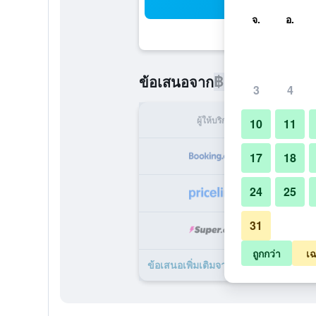
ค้น
จ.
อ.
฿1,791
ข้อเสนอจาก
/
ราคาที่ถูกท
3
4
ผู้ให้บริการ
ทั้ง
10
11
฿
17
18
24
25
฿
31
฿
ถูกกว่า
เฉ
ข้อเสนอเพิ่มเติมจาก Hobbit Boutique