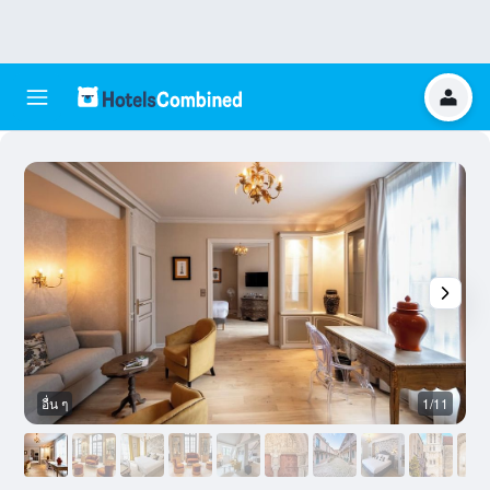
อื่น ๆ
1/11
เ