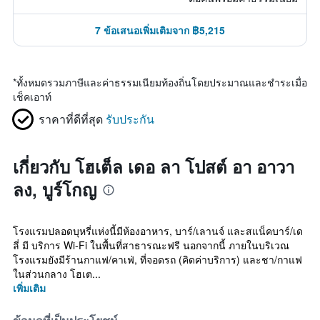
7 ข้อเสนอเพิ่มเติมจาก ฿5,215
*
ทั้งหมดรวมภาษีและค่าธรรมเนียมท้องถิ่นโดยประมาณและชำระเมื่อ
เช็คเอาท์
ราคาที่ดีที่สุด
รับประกัน
เกี่ยวกับ โฮเต็ล เดอ ลา โปสต์ อา อาวา
ลง, บูร์โกญ
โรงแรมปลอดบุหรี่แห่งนี้มีห้องอาหาร, บาร์/เลานจ์ และสแน็คบาร์/เด
ลี่ มี บริการ Wi-Fi ในพื้นที่สาธารณะฟรี นอกจากนี้ ภายในบริเวณ
โรงแรมยังมีร้านกาแฟ/คาเฟ่, ที่จอดรถ (คิดค่าบริการ) และชา/กาแฟ
ในส่วนกลาง โฮเต...
เพิ่มเติม