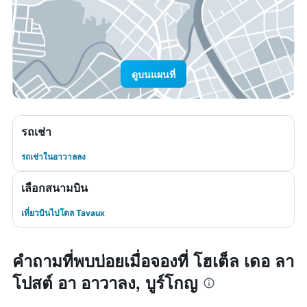
ดูบนแผนที่
รถเช่า
รถเช่าในอาวาลลง
เลือกสนามบิน
เที่ยวบินไปโดล Tavaux
คำถามที่พบบ่อยเมื่อจองที่ โฮเต็ล เดอ ลา
โปสต์ อา อาวาลง, บูร์โกญ