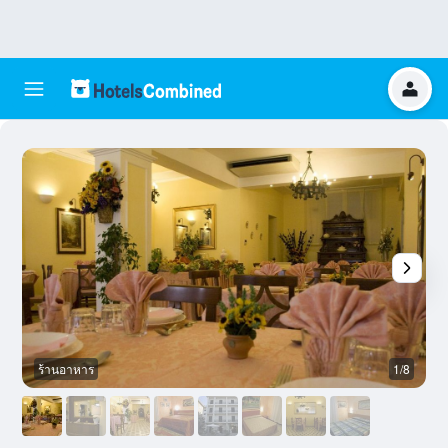
ร้านอาหาร
1/8
แ