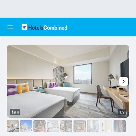
อื่น ๆ
1/9
อ