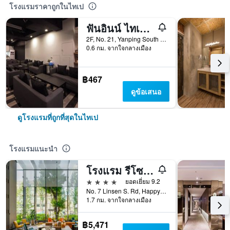
โรงแรมราคาถูกในไทเป
ฟันอินน์ ไทเปโฮสเทล
2F, No. 21, Yanping South Road, ไทเป, ไต้หวัน
0.6 กม. จากใจกลางเมือง
฿467
ดูข้อเสนอ
ดูโรงแรมที่ถูกที่สุดในไทเป
โรงแรมแนะนำ
โรงแรม รีโซแนนซ์ ไทเป, ทาพีสทรี คอลเลคชัน ไบ ฮิลตัน
4 ดาว
ยอดเยี่ยม 9.2
No. 7 Linsen S. Rd, Happy Village, ไทเป, ไต้หวัน
1.7 กม. จากใจกลางเมือง
฿5,471