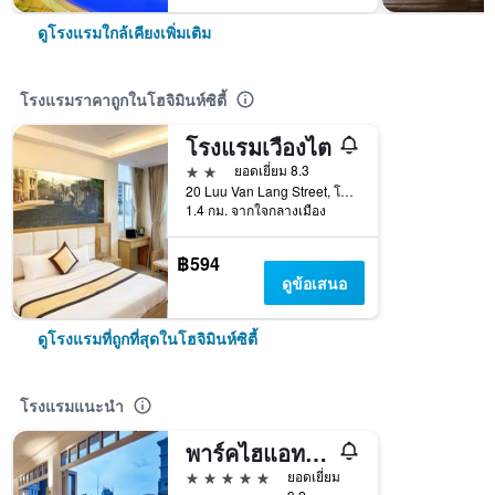
ดูโรงแรมใกล้เคียงเพิ่มเติม
โรงแรมราคาถูกในโฮจิมินห์ซิตี้
โรงแรมเวืองไต
2 ดาว
ยอดเยี่ยม 8.3
20 Luu Van Lang Street, โฮจิมินห์ซิตี้, เวียดนาม
1.4 กม. จากใจกลางเมือง
฿594
ดูข้อเสนอ
ดูโรงแรมที่ถูกที่สุดในโฮจิมินห์ซิตี้
โรงแรมแนะนำ
พาร์คไฮแอท ไซ่ง่อน
5 ดาว
ยอดเยี่ยม