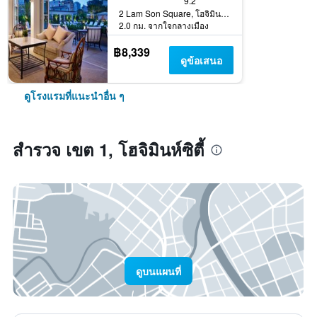
9.2
2 Lam Son Square, โฮจิมินห์ซิตี้, เวียดนาม
2.0 กม. จากใจกลางเมือง
฿8,339
ดูข้อเสนอ
ดูโรงแรมที่แนะนำอื่น ๆ
สำรวจ เขต 1, โฮจิมินห์ซิตี้
ดูบนแผนที่