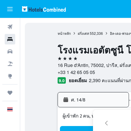
ตั๋วเครื่องบิน
หน้าหลัก
ฝรั่งเศส
552,336
อิล-เดอ-ฟรองซ
โรงแรม
โรงแรมเอตัตซูนี โ
รถเช่า
4 ดาว
เที่ยวบิน+โรงแรม
16 Rue d'Antin, 75002, ปารีส, ฝรั่งเ
+33 1 42 65 05 05
สำรวจ
ยอดเยี่ยม
2,390 คะแนนที่ผ่า
9.0
ทริป
ศ. 14/8
-
ภาษาไทย
ผู้เข้าพัก 2 คน, ห้องพัก 1 ห้อง