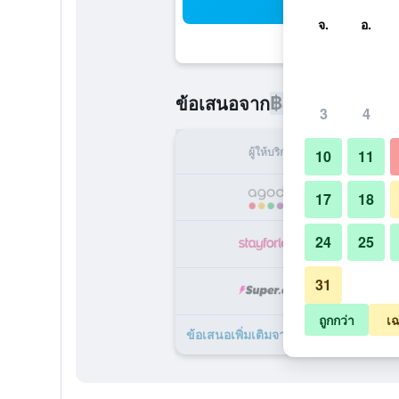
ค้น
จ.
อ.
฿5,202
ข้อเสนอจาก
/
ราคาที่ถูกท
3
4
ผู้ให้บริการ
ทั้ง
10
11
฿
17
18
24
25
฿
31
฿
ถูกกว่า
เฉ
ข้อเสนอเพิ่มเติมจาก โรงแรมเอตัตซูนี 