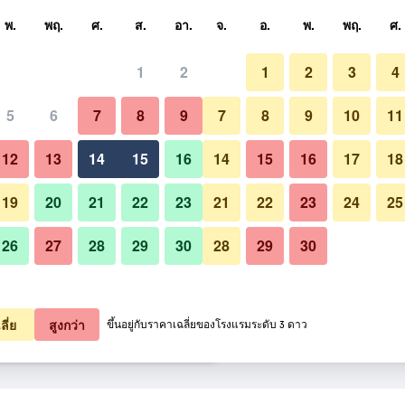
หา
พ.
พฤ.
ศ.
ส.
อา.
จ.
อ.
พ.
พฤ.
ศ.
1
2
1
2
3
4
ี่สุด ราคาต่อคืน
5
6
7
8
9
7
8
9
10
11
อื่น ๆ
หมด (ต่อคืน)
12
13
14
15
16
14
15
16
17
18
5,202
เช็คดีล
19
20
21
22
23
21
22
23
24
25
26
27
28
29
30
28
29
30
รูปภาพของ โรงแรมเอตัตซูนี โอเป
5,815
เช็คดีล
6,291
เช็คดีล
ลี่ย
สูงกว่า
ขึ้นอยู่กับราคาเฉลี่ยของโรงแรมระดับ 3 ดาว
โอเปร่า 42 รายการ