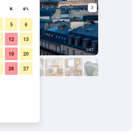
ส.
อา.
5
6
12
13
1/47
ห้องประชุม
19
20
26
27
ร่า