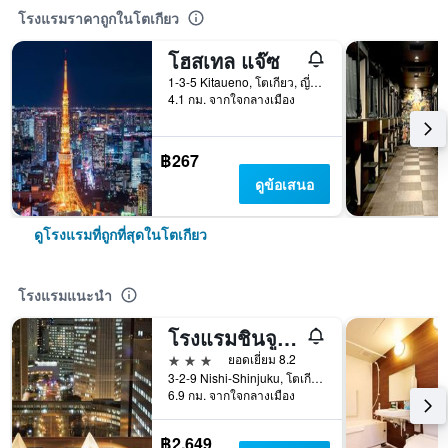
โรงแรมราคาถูกในโตเกียว
โฮสเทล แจ๊ซ
1-3-5 Kitaueno, โตเกียว, ญี่ปุ่น
4.1 กม. จากใจกลางเมือง
฿267
ดูข้อเสนอ
ดูโรงแรมที่ถูกที่สุดในโตเกียว
โรงแรมแนะนำ
โรงแรมชินจูกุ วอชิงตัน แอนเน็กซ์
3 ดาว
ยอดเยี่ยม 8.2
3-2-9 Nishi-Shinjuku, โตเกียว, ญี่ปุ่น
6.9 กม. จากใจกลางเมือง
฿2,649