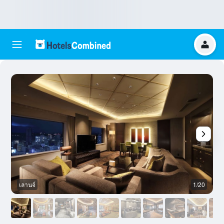
เลานจ์
1/20
อ