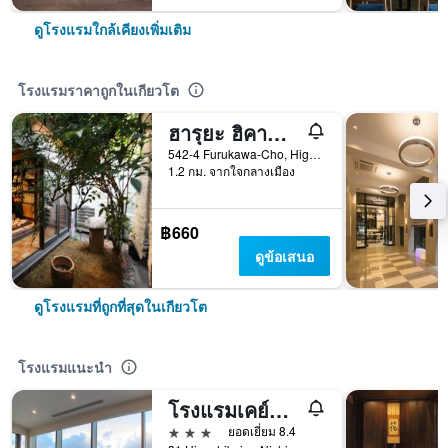
ดูโรงแรมใกล้เคียงเพิ่มเติม
โรงแรมราคาถูกในเกียวโต
ฮารุยะ ฮิคาชิยามะ - โฮสเทล
542-4 Furukawa-Cho, Higashiyama-ku, เกียวโต, ญี่ปุ่น
1.2 กม. จากใจกลางเมือง
฿660
ดูข้อเสนอ
ดูโรงแรมที่ถูกที่สุดในเกียวโต
โรงแรมแนะนำ
โรงแรมเคย์ฮัน เกียวโต แกรนเด
3 ดาว
ยอดเยี่ยม 8.4