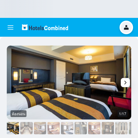
ห้องนอน
1/17
อ