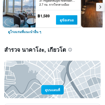
31 Higashikujyo-Nishisannou-Cho, Minami, เกียวโต, ญี่ปุ่น
2.7 กม. จากใจกลางเมือง
฿1,589
ดูข้อเสนอ
ดูโรงแรมที่แนะนำอื่น ๆ
สำรวจ นาคาโงะ, เกียวโต
ดูบนแผนที่