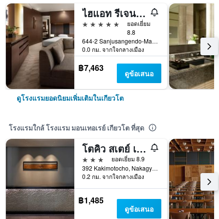
ไฮแอท รีเจนซี่ เกียวโต
5 ดาว
ยอดเยี่ยม
8.8
644-2 Sanjusangendo-Mawari, Higashiyama-ku, เกียวโต, ญี่ปุ่น
0.0 กม. จากใจกลางเมือง
฿7,463
ดูข้อเสนอ
ดูโรงแรมยอดนิยมเพิ่มเติมในเกียวโต
โรงแรมใกล้ โรงแรม มอนเทอเรย์ เกียวโต ที่สุด
โตคิว สเตย์ เกียวโต ซานโจ-คาระซูมะ
3 ดาว
ยอดเยี่ยม 8.9
392 Kakimotocho, Nakagyo-ku, เกียวโต, ญี่ปุ่น
0.2 กม. จากใจกลางเมือง
฿1,485
ดูข้อเสนอ