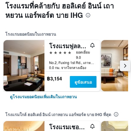
โรงแรมที่คล้ายกับ ฮอลิเดย์ อินน์ เถา
หยวน แอร์พอร์ต บาย IHG
โรงแรมยอดนิยมในเถาหยวน
โรงแรมฟูลลอน สนามบินเถาหยวน ทางเข้า MRT A8
5 ดาว
ยอดเยี่ยม
9.0
No.2, Fuxing 1st Rd., เถาหยวน, ไต้หวัน
0.0 กม. จากใจกลางเมือง
฿3,154
ดูข้อเสนอ
ดูโรงแรมยอดนิยมเพิ่มเติมในเถาหยวน
โรงแรมใกล้ ฮอลิเดย์ อินน์ เถาหยวน แอร์พอร์ต บาย IHG ที่สุด
โรงแรมเชอราตัน เถาหยวน