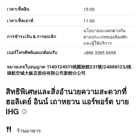
15:00
เวลาเช็คอิน
11:00
เวลาเช็คเอาท์
นโยบายจะแตกต่างกัน
ตามประเภทของห้องพัก
การชำระเงิน & การยกเลิก
และผู้ให้บริการ
+886 3385 6658
เบอร์โทรศัพท์แผนกต้อนรับ
หมายเลขใบอนุญาต: 1140124511桃園旅館231號/24866123/桃
禧航空城大飯店股份有限公司新館分公司
สิทธิพิเศษและสิ่งอำนวยความสะดวกที่
ฮอลิเดย์ อินน์ เถาหยวน แอร์พอร์ต บาย
IHG
ร้านอาหาร