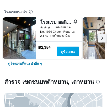
โรงแรมแนะนำ
โรงแรม ฮอลิเดย์ อินน์ เอ็กซ์เพรส เถาหยวน บาย IHG
3 ดาว
ยอดเยี่ยม 8.4
No. 1039 Chuenr Road, เถาหยวน, ไต้หวัน
2.4 กม. จากใจกลางเมือง
฿2,384
ดูข้อเสนอ
ดูโรงแรมที่แนะนำอื่น ๆ
สำรวจ เขตชนบทต้าหยวน, เถาหยวน