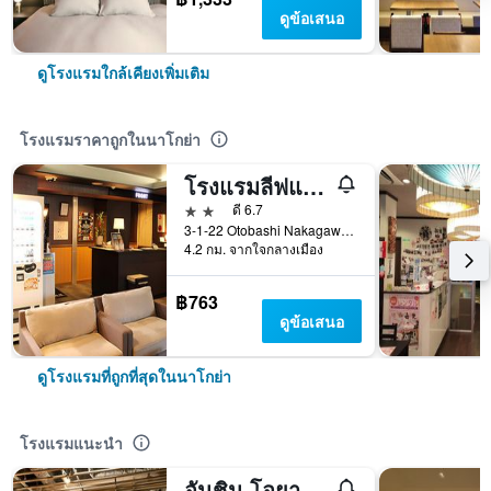
ดูข้อเสนอ
ดูโรงแรมใกล้เคียงเพิ่มเติม
โรงแรมราคาถูกในนาโกย่า
โรงแรมลีฟแม็กซ์ นาโกยา
2 ดาว
ดี 6.7
3-1-22 Otobashi Nakagawa-ku, นาโกย่า, ญี่ปุ่น
4.2 กม. จากใจกลางเมือง
฿763
ดูข้อเสนอ
ดูโรงแรมที่ถูกที่สุดในนาโกย่า
โรงแรมแนะนำ
อันชิน โอยาโด วูแมน แอนด์ แมน นาโกยา