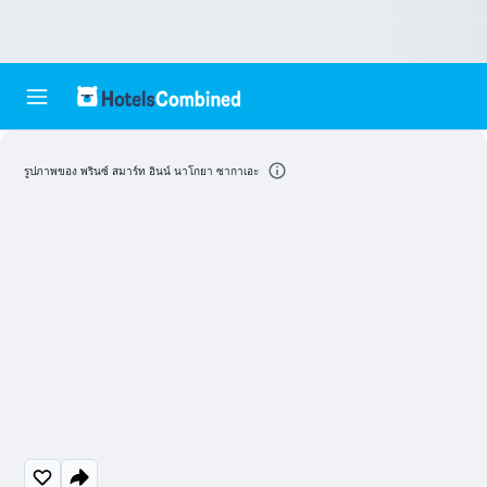
รูปภาพของ พรินซ์ สมาร์ท อินน์ นาโกยา ซากาเอะ