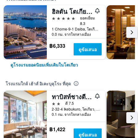
ฮิลตัน โตเกียว โอไดบะ
5 ดาว
ยอดเยี่ยม
8.3
1 Chome-9-1 Daiba, โตเกียว, ญี่ปุ่น
0.0 กม. จากใจกลางเมือง
฿6,333
ดูข้อเสนอ
ดูโรงแรมยอดนิยมเพิ่มเติมในโตเกียว
โรงแรมใกล้ เฮ้าส์ อิเคะบุคุโระ ที่สุด
ทาบิสท์ชางตีโฮเทล
2 ดาว
ดี 7.5
2-32-4 Ikebukuro, โตเกียว, ญี่ปุ่น
0.1 กม. จากใจกลางเมือง
฿1,422
ดูข้อเสนอ