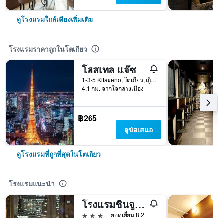
ดูโรงแรมใกล้เคียงเพิ่มเติม
โรงแรมราคาถูกในโตเกียว
โฮสเทล แจ๊ซ
1-3-5 Kitaueno, โตเกียว, ญี่ปุ่น
4.1 กม. จากใจกลางเมือง
฿265
ดูข้อเสนอ
ดูโรงแรมที่ถูกที่สุดในโตเกียว
โรงแรมแนะนำ
โรงแรมชินจูกุ วอชิงตัน แอนเน็กซ์
3 ดาว
ยอดเยี่ยม 8.2