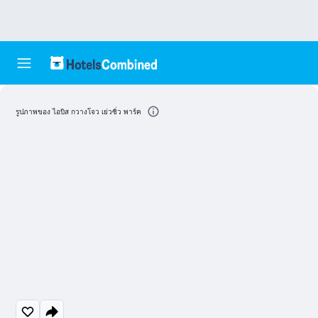
รูปภาพของ ไอบิส กวางโจว เย่วซิ่ว พาร์ค