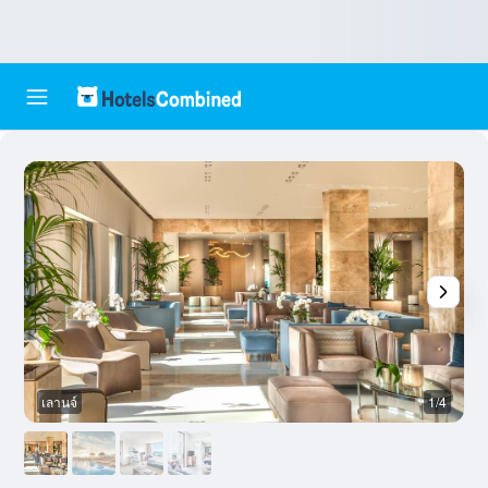
เลานจ์
1/4
ส