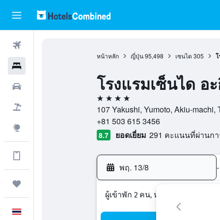
ตั๋วเครื่องบิน
หน้าหลัก
ญี่ปุ่น
95,498
เซนได
305
โ
โรงแรม
โรงแรมเซ็นได อะก
รถเช่า
4 ดาว
เที่ยวบิน+โรงแรม
107 Yakushi, Yumoto, Akiu-machi, Ta
+81 503 615 3456
สำรวจ
ยอดเยี่ยม
291 คะแนนที่ผ่านก
8.7
ดูข้อมูลเพิ่มเติมได้ในแอป
พฤ. 13/8
-
ทริป
ผู้เข้าพัก 2 คน, ห้องพัก 1 ห้อง
ภาษาไทย