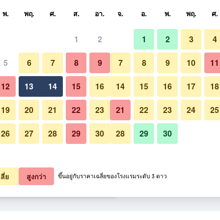
หา
พ.
พฤ.
ศ.
ส.
อา.
จ.
อ.
พ.
พฤ.
ศ.
1
2
1
2
3
4
ี่สุด ราคาต่อคืน
5
6
7
8
9
7
8
9
10
11
อื่น ๆ
หมด (ต่อคืน)
12
13
14
15
16
14
15
16
17
18
6,052
เช็คดีล
19
20
21
22
23
21
22
23
24
25
26
27
28
29
30
28
29
30
รูปภาพของ โรงแรมเซ็นได อะกิอุ 
7,662
เช็คดีล
8,896
เช็คดีล
ลี่ย
สูงกว่า
ขึ้นอยู่กับราคาเฉลี่ยของโรงแรมระดับ 3 ดาว
ิอุ สปา อิวานุยามะ 23 รายการ