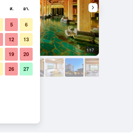
ส.
อา.
5
6
12
13
1/17
ห้องนอน
19
20
26
27
สปา อิวานุยามะ