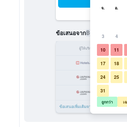
ค้น
จ.
อ.
฿6,052
ข้อเสนอจาก
/
ราคาที่ถูกท
3
4
ผู้ให้บริการ
ทั้ง
10
11
฿
17
18
24
25
฿
31
฿
ถูกกว่า
เฉ
ข้อเสนอเพิ่มเติมจาก โรงแรมเซ็นได อะก