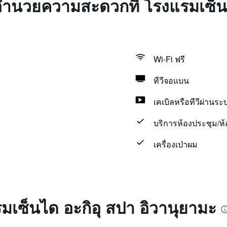
งอำนวยความสะดวกที่ โรงแรมเซ็นไ
Wi-Fi ฟรี
ทีวีจอแบน
เคเบิลหรือทีวีผ่านร
บริการห้องประชุม/ห้อ
เครื่องเป่าผม
รมเซ็นได อะกิอุ สปา อิวานุยามะ