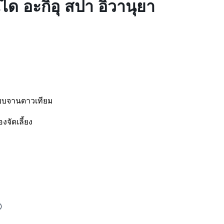
ด อะกิอุ สปา อิวานุยา
ะบบจานดาวเทียม
งจัดเลี้ยง