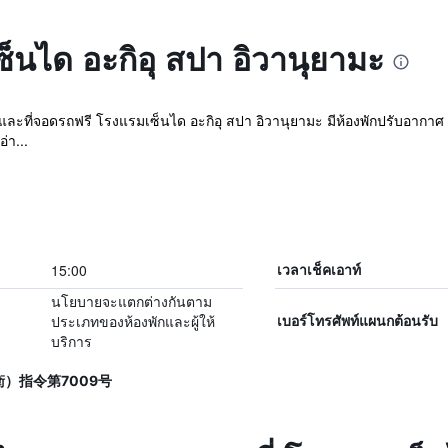
ซ็นได อะกิอุ สปา อิวานุยามะ
น และที่จอดรถฟรี โรงแรมเซ็นได อะกิอุ สปา อิวานุยามะ มีห้องพักปรับอากา
่า...
15:00
เวลาเช็คเอาท์
นโยบายจะแตกต่างกันตาม
ประเภทของห้องพักและผู้ให้
เบอร์โทรศัพท์แผนกต้อนรับ
บริการ
太保衛）指令第7009号