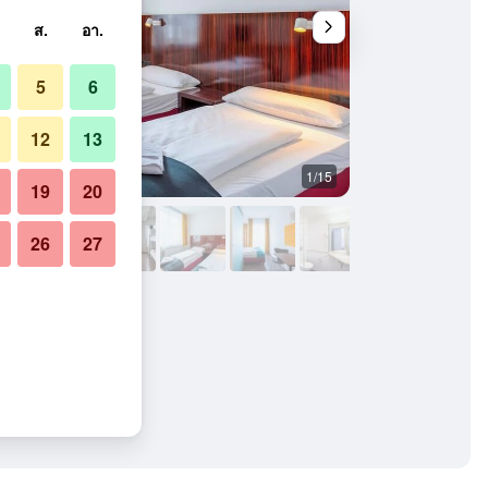
ส.
อา.
5
6
12
13
1/15
อื่น ๆ
19
20
26
27
ฮสเทล