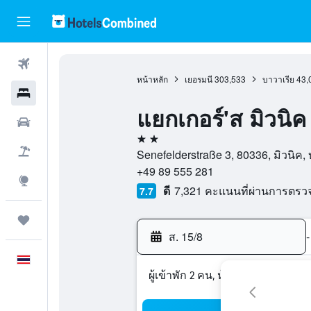
ตั๋วเครื่องบิน
หน้าหลัก
เยอรมนี
303,533
บาวาเรีย
43,
โรงแรม
แยกเกอร์'ส มิวนิค
รถเช่า
2 ดาว
เที่ยวบิน+โรงแรม
Senefelderstraße 3, 80336, มิวนิค, 
+49 89 555 281
สำรวจ
ดี
7,321 คะแนนที่ผ่านการตร
7.7
ทริป
ส. 15/8
-
ภาษาไทย
ผู้เข้าพัก 2 คน, ห้องพัก 1 ห้อง