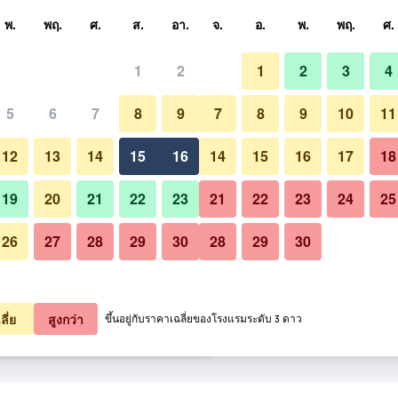
หา
พ.
พฤ.
ศ.
ส.
อา.
จ.
อ.
พ.
พฤ.
ศ.
1
2
1
2
3
4
ี่สุด ราคาต่อคืน
5
6
7
8
9
7
8
9
10
11
ห้องนอน
หมด (ต่อคืน)
12
13
14
15
16
14
15
16
17
18
2,006
เช็คดีล
19
20
21
22
23
21
22
23
24
25
26
27
28
29
30
28
29
30
รูปภาพของ แยกเกอร์'ส มิวนิค - โ
2,160
เช็คดีล
2,266
เช็คดีล
ลี่ย
สูงกว่า
ขึ้นอยู่กับราคาเฉลี่ยของโรงแรมระดับ 3 ดาว
 - โฮสเทล 7 รายการ