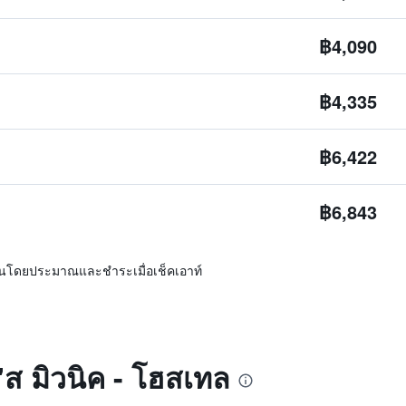
฿4,090
฿4,335
฿6,422
฿6,843
ิ่นโดยประมาณและชำระเมื่อเช็คเอาท์
์'ส มิวนิค - โฮสเทล