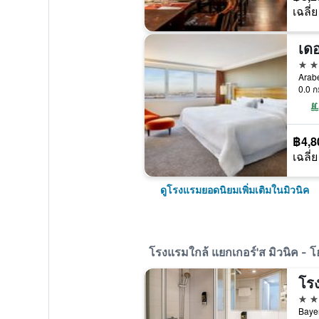
เฉลี่ย
เดอ
5 ด
Arabe
0.0 ก
฿4,8
เฉลี่ย
ดูโรงแรมยอดนิยมเพิ่มเติมในมิวนิค
โรงแรมใกล้ แยกเกอร์'ส มิวนิค - โฮ
โร
3 ด
Bayer