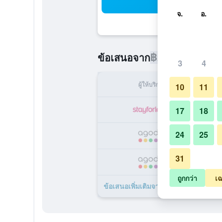
ค้น
จ.
อ.
฿2,006
ข้อเสนอจาก
/
ราคาที่ถูกท
3
4
ผู้ให้บริการ
ทั้ง
10
11
฿
17
18
24
25
฿
31
฿
ถูกกว่า
เฉ
ข้อเสนอเพิ่มเติมจาก แยกเกอร์'ส มิวนิค