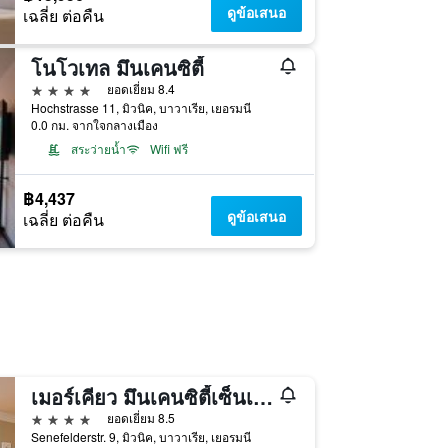
ดูข้อเสนอ
เฉลี่ย ต่อคืน
โนโวเทล มึนเคนซิตี้
4 ดาว
ยอดเยี่ยม 8.4
Hochstrasse 11, มิวนิค, บาวาเรีย, เยอรมนี
0.0 กม. จากใจกลางเมือง
สระว่ายน้ำ
Wifi ฟรี
฿4,437
ดูข้อเสนอ
เฉลี่ย ต่อคืน
เมอร์เคียว มึนเคนซิตี้เซ็นเตอร์
4 ดาว
ยอดเยี่ยม 8.5
Senefelderstr. 9, มิวนิค, บาวาเรีย, เยอรมนี