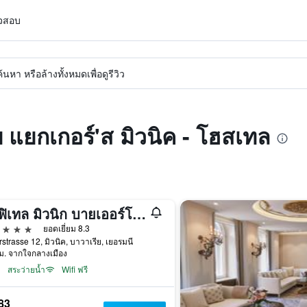
วจสอบ
หา หรือล้างทั้งหมดเพื่อดูรีวิว
บ แยกเกอร์'ส มิวนิค - โฮสเทล
โซฟิเทล มิวนิก บายเออร์โพสท์
าว
ยอดเยี่ยม 8.3
strasse 12, มิวนิค, บาวาเรีย, เยอรมนี
ม. จากใจกลางเมือง
สระว่ายน้ำ
Wifi ฟรี
83