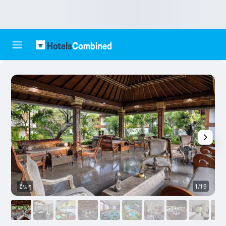
อื่น ๆ
1/19
ห