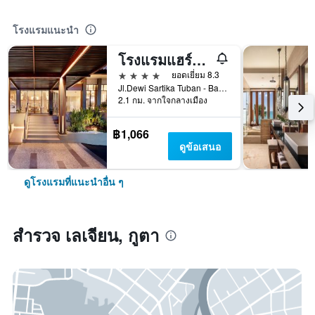
โรงแรมแนะนำ
โรงแรมแฮร์ริส คูตา ตูบัน บาหลี
4 ดาว
ยอดเยี่ยม 8.3
Jl.Dewi Sartika Tuban - Bali, Indonesia, 3, กูตา, อินโดนีเซีย
2.1 กม. จากใจกลางเมือง
฿1,066
ดูข้อเสนอ
ดูโรงแรมที่แนะนำอื่น ๆ
สำรวจ เลเจียน, กูตา