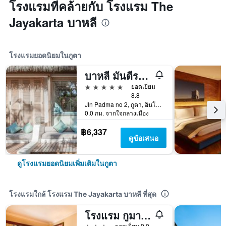
โรงแรมที่คล้ายกับ โรงแรม The
Jayakarta บาหลี
โรงแรมยอดนิยมในกูตา
บาหลี มันดีรา บีช รีสอร์ท & สปา
5 ดาว
ยอดเยี่ยม
8.8
Jln Padma no 2, กูตา, อินโดนีเซีย
0.0 กม. จากใจกลางเมือง
฿6,337
ดูข้อเสนอ
ดูโรงแรมยอดนิยมเพิ่มเติมในกูตา
โรงแรมใกล้ โรงแรม The Jayakarta บาหลี ที่สุด
โรงแรม กูมาลา ปันตั้ย
3 ดาว
ยอดเยี่ยม 9.0