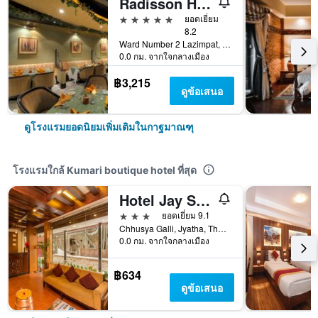
Radisson Hotel Kathmandu
5 ดาว
ยอดเยี่ยม
8.2
Ward Number 2 Lazimpat, กาฐมาณฑุ, เนปาล
0.0 กม. จากใจกลางเมือง
฿3,215
ดูข้อเสนอ
ดูโรงแรมยอดนิยมเพิ่มเติมในกาฐมาณฑุ
โรงแรมใกล้ Kumari boutique hotel ที่สุด
Hotel Jay Suites
3 ดาว
ยอดเยี่ยม 9.1
Chhusya Galli, Jyatha, Thamel -30, กาฐมาณฑุ, เนปาล
0.0 กม. จากใจกลางเมือง
฿634
ดูข้อเสนอ