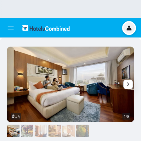
อื่น ๆ
1/6
อ