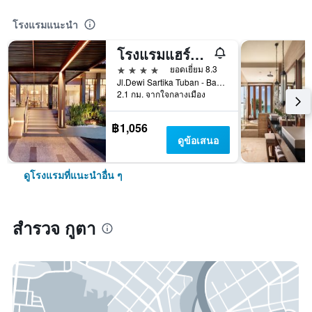
โรงแรมแนะนำ
โรงแรมแฮร์ริส คูตา ตูบัน บาหลี
4 ดาว
ยอดเยี่ยม 8.3
Jl.Dewi Sartika Tuban - Bali, Indonesia, 3, กูตา, อินโดนีเซีย
2.1 กม. จากใจกลางเมือง
฿1,056
ดูข้อเสนอ
ดูโรงแรมที่แนะนำอื่น ๆ
สำรวจ กูตา