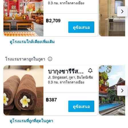
0.3 กม. จากใจกลางเมือง
฿2,709
ดูข้อเสนอ
ดูโรงแรมใกล้เคียงเพิ่มเติม
โรงแรมราคาถูกในกูตา
บากุงซารีรีสอร์ทแอนด์สปา
Jl. Singasari, กูตา, อินโดนีเซีย
0.3 กม. จากใจกลางเมือง
฿387
ดูข้อเสนอ
ดูโรงแรมที่ถูกที่สุดในกูตา