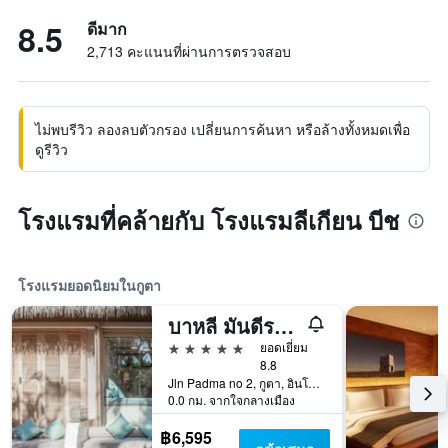
8.5
ดีมาก
2,713 คะแนนที่ผ่านการตรวจสอบ
ไม่พบรีวิว ลองลบตัวกรอง เปลี่ยนการค้นหา หรือล้างทั้งหมดเพื่อ
ดูรีวิว
โรงแรมที่คล้ายกับ โรงแรมลีเกียน บีช
โรงแรมยอดนิยมในกูตา
บาหลี มันดีรา บีช รีสอร์ท & สปา
5 ดาว
ยอดเยี่ยม
8.8
Jln Padma no 2, กูตา, อินโดนีเซีย
0.0 กม. จากใจกลางเมือง
฿6,595