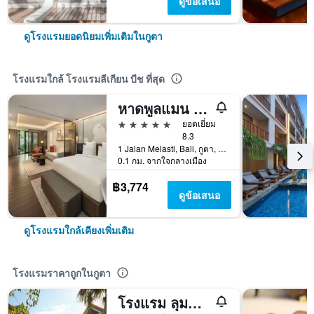
ดูข้อเสนอ
ดูโรงแรมยอดนิยมเพิ่มเติมในกูตา
โรงแรมใกล้ โรงแรมลีเกียน บีช ที่สุด
หาดพูลแมน บาหลี เลอเกียน
5 ดาว
ยอดเยี่ยม
8.3
1 Jalan Melasti, Bali, กูตา, อินโดนีเซีย
0.1 กม. จากใจกลางเมือง
฿3,774
ดูข้อเสนอ
ดูโรงแรมใกล้เคียงเพิ่มเติม
โรงแรมราคาถูกในกูตา
โรงแรม ลุมบุง สารี เลเกียน