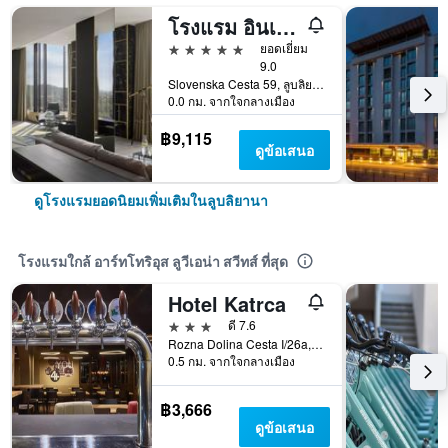
โรงแรม อินเตอร์คอนติเนนตัล ลูบลิยานา บาย IHG
5 ดาว
ยอดเยี่ยม
9.0
Slovenska Cesta 59, ลูบลิยานา, สโลวีเนีย
0.0 กม. จากใจกลางเมือง
฿9,115
ดูข้อเสนอ
ดูโรงแรมยอดนิยมเพิ่มเติมในลูบลิยานา
โรงแรมใกล้ อาร์ทโทริอุส ลูวีเอน่า สวีทส์ ที่สุด
Hotel Katrca
3 ดาว
ดี 7.6
Rozna Dolina Cesta I/26a, ลูบลิยานา, สโลวีเนีย
0.5 กม. จากใจกลางเมือง
฿3,666
ดูข้อเสนอ