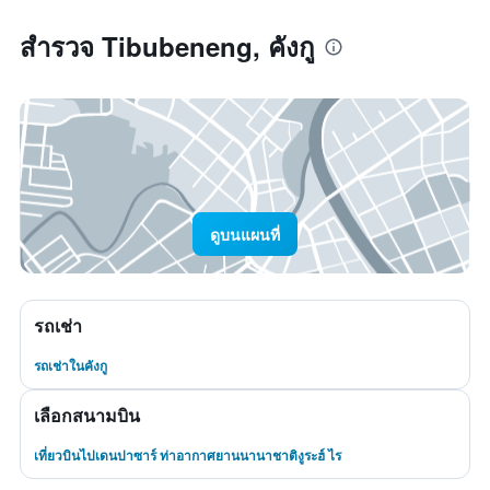
สำรวจ Tibubeneng, คังกู
ดูบนแผนที่
รถเช่า
รถเช่าในคังกู
เลือกสนามบิน
เที่ยวบินไปเดนปาซาร์ ท่าอากาศยานนานาชาติงูระฮ์ ไร