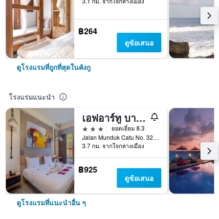
3.1 กม. จากใจกลางเมือง
฿264
ดูข้อเสนอ
ดูโรงแรมที่ถูกที่สุดในคังกู
โรงแรมแนะนำ
เอฟอาร์ทู บาหลี เอคโค่บีช
3 ดาว
ยอดเยี่ยม 8.3
Jalan Munduk Catu No. 32, คังกู, อินโดนีเซีย
3.7 กม. จากใจกลางเมือง
฿925
ดูข้อเสนอ
ดูโรงแรมที่แนะนำอื่น ๆ