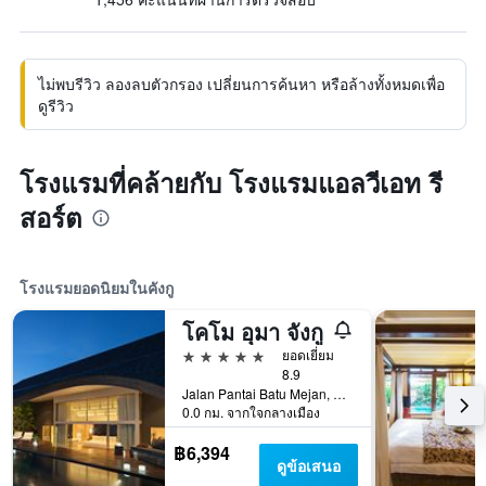
ไม่พบรีวิว ลองลบตัวกรอง เปลี่ยนการค้นหา หรือล้างทั้งหมดเพื่อ
ดูรีวิว
โรงแรมที่คล้ายกับ โรงแรมแอลวีเอท รี
สอร์ต
โรงแรมยอดนิยมในคังกู
โคโม อุมา จังกู
5 ดาว
ยอดเยี่ยม
8.9
Jalan Pantai Batu Mejan, คังกู, อินโดนีเซีย
0.0 กม. จากใจกลางเมือง
฿6,394
ดูข้อเสนอ