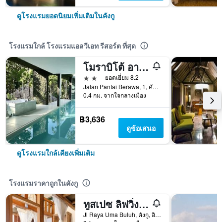
ดูโรงแรมยอดนิยมเพิ่มเติมในคังกู
โรงแรมใกล้ โรงแรมแอลวีเอท รีสอร์ต ที่สุด
โมราบิโต้ อาร์ต วิลล่า
2 ดาว
ยอดเยี่ยม 8.2
Jalan Pantai Berawa, 1, คังกู, อินโดนีเซีย
0.4 กม. จากใจกลางเมือง
฿3,636
ดูข้อเสนอ
ดูโรงแรมใกล้เคียงเพิ่มเติม
โรงแรมราคาถูกในคังกู
ทูสเปซ ลิฟวิ่ง แอท เวฟ แอนด์ ชิล เฮาส์
Jl Raya Uma Buluh, คังกู, อินโดนีเซีย