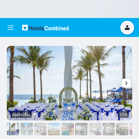
ห้องจัดเลี้ยง
1/16
ห