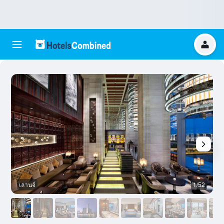
เลานจ์
1/52
อ