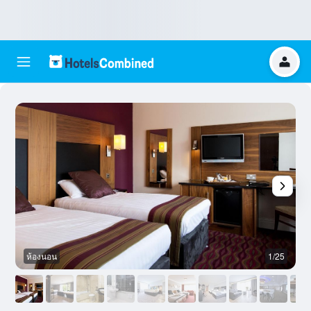
ห้องนอน
1/25
อ