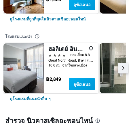
ดูข้อเสนอ
ดูโรงแรมที่ถูกที่สุดในนิวคาสเซิลอะพอนไทน์
โรงแรมแนะนำ
ฮอลิเดย์ อินน์ นิวคาสเซิล - กอสฟอร์ธ พาร์ค บาย IHG
4 ดาว
ยอดเยี่ยม 8.8
Great North Road, นิวคาสเซิลอะพอนไทน์, สหราชอาณาจักร
10.6 กม. จากใจกลางเมือง
฿2,849
ดูข้อเสนอ
ดูโรงแรมที่แนะนำอื่น ๆ
สำรวจ นิวคาสเซิลอะพอนไทน์