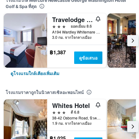
โรงแรมใกล้ Mercure Newcastle George Washington Hotel
Golf & Spa ที่สุด
Travelodge Newcastle Whitemare Pool
3 ดาว
ยอดเยี่ยม 8.6
A194 Wardley Whitemare Pool, นิวคาสเซิลอะพอนไทน์, สหราชอาณาจักร
3.0 กม. จากใจกลางเมือง
฿1,387
ดูข้อเสนอ
ดูโรงแรมใกล้เคียงเพิ่มเติม
โรงแรมราคาถูกในนิวคาสเซิลอะพอนไทน์
Whites Hotel
3 ดาว
ดี 6.8
38-42 Osborne Road, นิวคาสเซิลอะพอนไทน์, สหราชอาณาจักร
1.9 กม. จากใจกลางเมือง
฿1,025