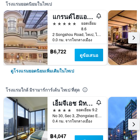
โรงแรมยอดนิยมในไทเป
แกรนด์ไฮแอท ไทเป
5 ดาว
ยอดเยี่ยม
8.6
2 Songshou Road, ไทเป, ไต้หวัน
0.0 กม. จากใจกลางเมือง
฿6,722
ดูข้อเสนอ
ดูโรงแรมยอดนิยมเพิ่มเติมในไทเป
โรงแรมใกล้ มิรามาร์การ์เด้น ไทเป ที่สุด
เอ็มจีเอช มิทซุยการ์เดนโรงแรม ไทเป จุงเซี่ยว
4 ดาว
ยอดเยี่ยม 9.2
No 30, Sec 3, Zhongxiao E Rd Daan, ไทเป, ไต้หวัน
0.4 กม. จากใจกลางเมือง
฿4,047