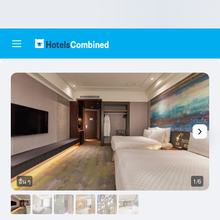
อื่น ๆ
1/6
อ