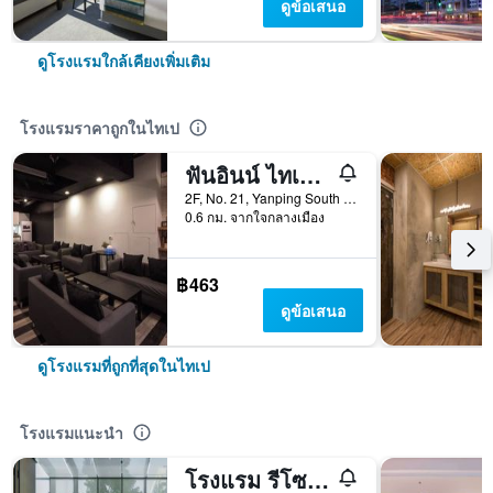
ดูข้อเสนอ
ดูโรงแรมใกล้เคียงเพิ่มเติม
โรงแรมราคาถูกในไทเป
ฟันอินน์ ไทเปโฮสเทล
2F, No. 21, Yanping South Road, ไทเป, ไต้หวัน
0.6 กม. จากใจกลางเมือง
฿463
ดูข้อเสนอ
ดูโรงแรมที่ถูกที่สุดในไทเป
โรงแรมแนะนำ
โรงแรม รีโซแนนซ์ ไทเป, ทาพีสทรี คอลเลคชัน ไบ ฮิลตัน