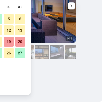
ส.
อา.
5
6
12
13
1/11
ห้องนอน
19
20
26
27