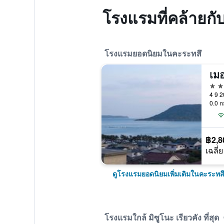
โรงแรมที่คล้ายกับ
โรงแรมยอดนิยมในคะระทสึ
4 ด
4 9 2
0.0 ก
฿2,8
เฉลี่ย
ดูโรงแรมยอดนิยมเพิ่มเติมในคะระทส
โรงแรมใกล้ มิซูโนะ เรียวคัง ที่สุด