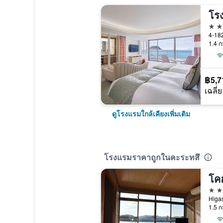
โรง
3 ด
1.4 ก
฿5,7
เฉลี่ย
ดูโรงแรมใกล้เคียงเพิ่มเติม
โรงแรมราคาถูกในคะระทสึ
2 ด
Higas
1.5 ก