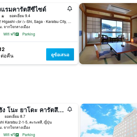
แรมคารัตสึซีไซด์
าว
ยอดเยี่ยม 9.4
4-182 Higashi-<br />-Shi, Saga - Karatsu City, คะระทสึ, ญี่ปุ่น
ม. จากใจกลางเมือง
Wifi ฟรี
Parking
12
ดูข้อเสนอ
 ต่อคืน
โคฮัง โนะ ยาโดะ คารัตสึ คาสเซิล
าว
ยอดเยี่ยม 8.7
hi Karatsu 2-1-5, คะระทสึ, ญี่ปุ่น
ม. จากใจกลางเมือง
Wifi ฟรี
Parking