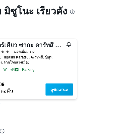
 มิซูโนะ เรียวคัง
เมอร์เคียว ซากะ คารัทสึ รีสอร์ต
าว
ยอดเยี่ยม 8.0
0 Higashi Karatsu, คะระทสึ, ญี่ปุ่น
ม. จากใจกลางเมือง
Wifi ฟรี
Parking
09
ดูข้อเสนอ
 ต่อคืน
ึ