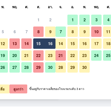
หา
พ.
พฤ.
ศ.
ส.
อา.
จ.
อ.
พ.
พฤ.
ศ.
1
2
1
2
3
4
ี่สุด ราคาต่อคืน
5
6
7
8
9
7
8
9
10
11
สระว่ายน้ำ
หมด (ต่อคืน)
12
13
14
15
16
14
15
16
17
18
9,486
เช็คดีล
19
20
21
22
23
21
22
23
24
25
26
27
28
29
30
28
29
30
รูปภาพของ มิซูโนะ เรียวคัง
1,693
เช็คดีล
2,830
เช็คดีล
ลี่ย
สูงกว่า
ขึ้นอยู่กับราคาเฉลี่ยของโรงแรมระดับ 3 ดาว
 รายการ