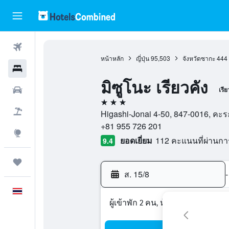
ตั๋วเครื่องบิน
หน้าหลัก
ญี่ปุ่น
95,503
จังหวัดซากะ
444
โรงแรม
มิซูโนะ เรียวคัง
รถเช่า
เรีย
3 ดาว
เที่ยวบิน+โรงแรม
Higashi-Jonai 4-50, 847-0016, คะระท
+81 955 726 201
สำรวจ
ยอดเยี่ยม
112 คะแนนที่ผ่านก
9.4
ทริป
ส. 15/8
-
ภาษาไทย
ผู้เข้าพัก 2 คน, ห้องพัก 1 ห้อง