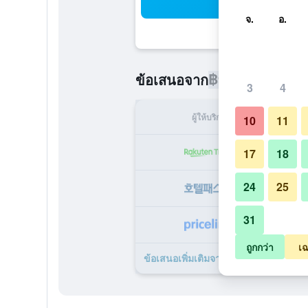
ค้น
จ.
อ.
฿9,486
ข้อเสนอจาก
/
ราคาที่ถูกท
3
4
ผู้ให้บริการ
ทั้ง
10
11
฿
17
18
24
25
฿1
31
฿1
ถูกกว่า
เฉ
ข้อเสนอเพิ่มเติมจาก มิซูโนะ เรียวคัง 4