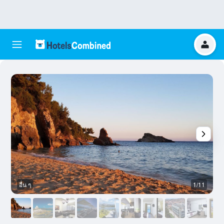
อื่น ๆ
1/11
อ