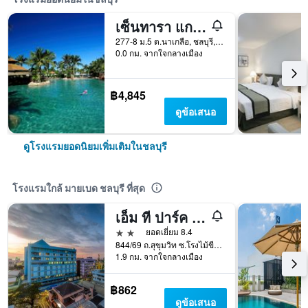
เซ็นทารา แกรนด์ มิราจ บีช รีสอร์ท พัทยา
277-8 ม.5 ต.นาเกลือ, ชลบุรี, ประเทศไทย
0.0 กม. จากใจกลางเมือง
฿4,845
ดูข้อเสนอ
ดูโรงแรมยอดนิยมเพิ่มเติมในชลบุรี
โรงแรมใกล้ มายเบด ชลบุรี ที่สุด
เอ็ม ที ปาร์ค เรสซิเดนซ์
2 ดาว
ยอดเยี่ยม 8.4
844/69 ถ.สุขุมวิท ซ.โรงไม้ขีด, ชลบุรี, ประเทศไทย
1.9 กม. จากใจกลางเมือง
฿862
ดูข้อเสนอ