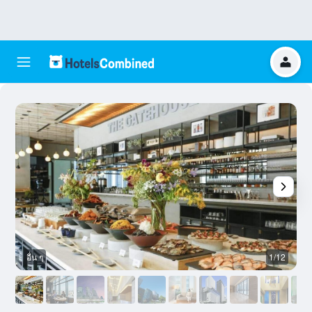
อื่น ๆ
1/12
อ