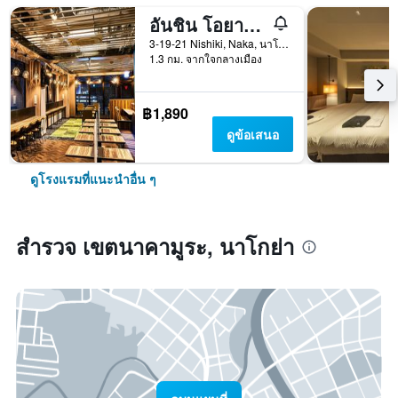
อันชิน โอยาโด วูแมน แอนด์ แมน นาโกยา
3-19-21 Nishiki, Naka, นาโกย่า, ญี่ปุ่น
1.3 กม. จากใจกลางเมือง
฿1,890
ดูข้อเสนอ
ดูโรงแรมที่แนะนำอื่น ๆ
สำรวจ เขตนาคามูระ, นาโกย่า