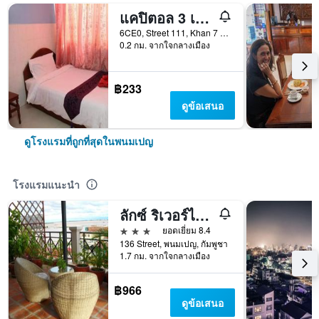
แคปิตอล 3 เกสท์เฮาส์
6CE0, Street 111, Khan 7 Makara, พนมเปญ, กัมพูชา
0.2 กม. จากใจกลางเมือง
฿233
ดูข้อเสนอ
ดูโรงแรมที่ถูกที่สุดในพนมเปญ
โรงแรมแนะนำ
ลักซ์ ริเวอร์ไซด์ โฮเทล แอนด์ อพาร์ทเมนท์
3 ดาว
ยอดเยี่ยม 8.4
136 Street, พนมเปญ, กัมพูชา
1.7 กม. จากใจกลางเมือง
฿966
ดูข้อเสนอ