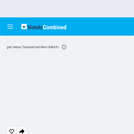
รูปภาพของ โรงแรมสวนปาล์มการ์เด้นวิว