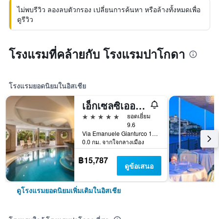
ไม่พบรีวิว ลองลบตัวกรอง เปลี่ยนการค้นหา หรือล้างทั้งหมดเพื่อ
ดูรีวิว
โรงแรมที่คล้ายกับ โรงแรมปาโกดา
โรงแรมยอดนิยมในอิสเชีย
เอ็กเซลซิเออร์ เบลเวเดเร โฮเทลแอนด์สปา
5 ดาว
ยอดเยี่ยม
9.6
Via Emanuele Gianturco 19, อิสเชีย, เนเปิลส์, อิตาลี
0.0 กม. จากใจกลางเมือง
฿15,787
ดูข้อเสนอ
ดูโรงแรมยอดนิยมเพิ่มเติมในอิสเชีย