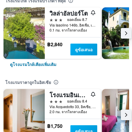
โรงแรมใกล้ โรงแรมปาโกดา ที่สุด
วิลล่าอัลปอร์โต
3 ดาว
ยอดเยี่ยม 8.7
Via Iasolino 146b, อิสเชีย, เนเปิลส์, อิตาลี
0.1 กม. จากใจกลางเมือง
฿2,840
ดูข้อเสนอ
ดูโรงแรมใกล้เคียงเพิ่มเติม
โรงแรมราคาถูกในอิสเชีย
โรงแรมอินเตอร์นาซิโอนาเล
3 ดาว
ยอดเยี่ยม 8.4
Via Acquedotto 33, อิสเชีย, เนเปิลส์, อิตาลี
2.0 กม. จากใจกลางเมือง
฿1,750
ดูข้อเสนอ