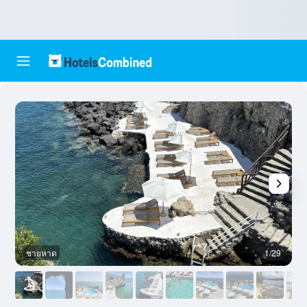
ชายหาด
1/29
อ