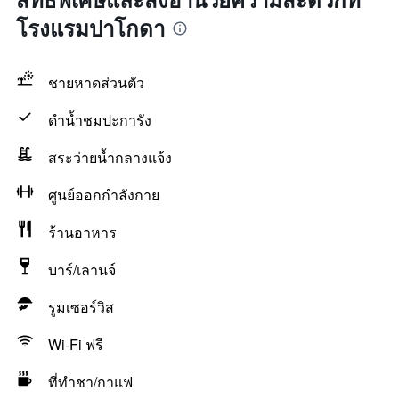
โรงแรมปาโกดา
ชายหาดส่วนตัว
ดำน้ำชมปะการัง
สระว่ายน้ำกลางแจ้ง
ศูนย์ออกกำลังกาย
ร้านอาหาร
บาร์/เลานจ์
รูมเซอร์วิส
Wi-Fi ฟรี
ที่ทำชา/กาแฟ