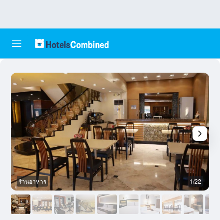
ร้านอาหาร
1/22
เ