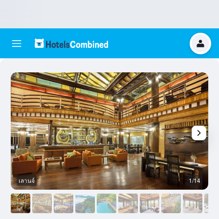
เลานจ์
1/14
เ